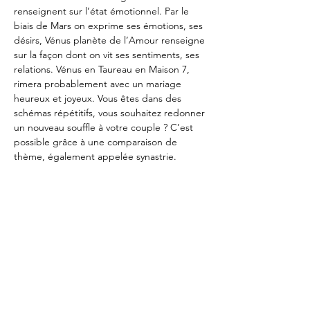
renseignent sur l’état émotionnel. Par le 
biais de Mars on exprime ses émotions, ses 
désirs, Vénus planète de l’Amour renseigne 
sur la façon dont on vit ses sentiments, ses 
relations. Vénus en Taureau en Maison 7, 
rimera probablement avec un mariage 
heureux et joyeux. Vous êtes dans des 
schémas répétitifs, vous souhaitez redonner 
un nouveau souffle à votre couple ? C’est 
possible grâce à une comparaison de 
thème, également appelée synastrie.    
Le signe du Taureau nous invite à être à 
l’écoute de nos sensations. Donner un sens 
à sa vie, mais comment ?
Cela se fait étape par étape, envisager un 
changement de vie professionnelle, trouver 
un métier qui a du sens, se reconnecter à 
soi-même Une étude de votre carte du ciel 
permet d’aller droit à l’essentiel.
Précédent
Suivant