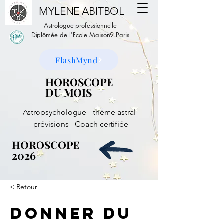
MYLENE ABITBOL
Astrologue professionnelle
Diplômée de l'Ecole Maison9 Paris
FlashMynd
HOROSCOPE
HOROSCOPE
DU MOIS
DU MOIS
Astropsychologue - thème astral -
prévisions - Coach certifiée
HOROSCOPE
HOROSCOPE
2026
2026
< Retour
Donner du