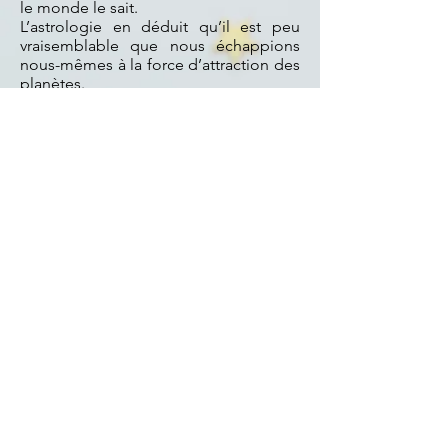
le monde le sait.
L’astrologie en déduit qu’il est peu
vraisemblable que nous échappions
nous-mêmes à la force d’attraction des
planètes.
Contact
Des prestations sur mesure
Rdv en cabinet ou à distance en visio
Tel : 07.66.1
9.65.11
info-astromynd@orange.fr