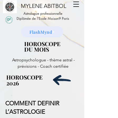
MYLENE ABITBOL
Astrologue professionnelle
Diplômée de l'Ecole Maison9 Paris
FlashMynd
HOROSCOPE
HOROSCOPE
DU MOIS
DU MOIS
Astropsychologue - thème astral -
prévisions - Coach certifiée
HOROSCOPE
HOROSCOPE
2026
2026
COMMENT DEFINIR
L’ASTROLOGIE