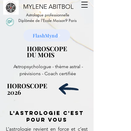
MYLENE ABITBOL
Astrologue professionnelle
Diplômée de l'Ecole Maison9 Paris
FlashMynd
HOROSCOPE
HOROSCOPE
DU MOIS
DU MOIS
Astropsychologue - thème astral -
prévisions - Coach certifiée
HOROSCOPE
HOROSCOPE
2026
2026
l'ASTROLOGIe c'EST
POUR VOUS
L’astrologie revient en force et c’est