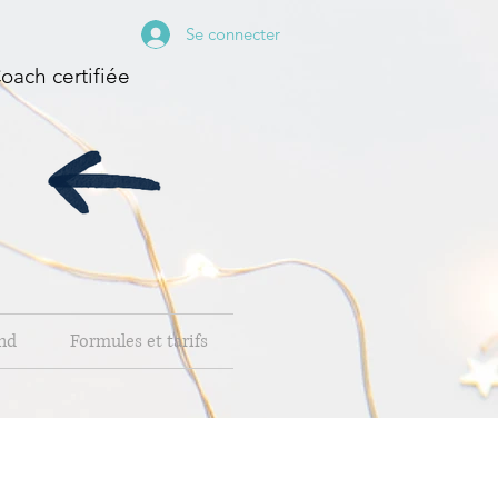
Se connecter
oach certifiée
nd
Formules et tarifs