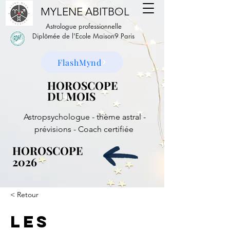
MYLENE ABITBOL
Astrologue professionnelle
Diplômée de l'Ecole Maison9 Paris
FlashMynd
HOROSCOPE
HOROSCOPE
DU MOIS
DU MOIS
Astropsychologue - thème astral -
prévisions - Coach certifiée
HOROSCOPE
HOROSCOPE
2026
2026
< Retour
Les