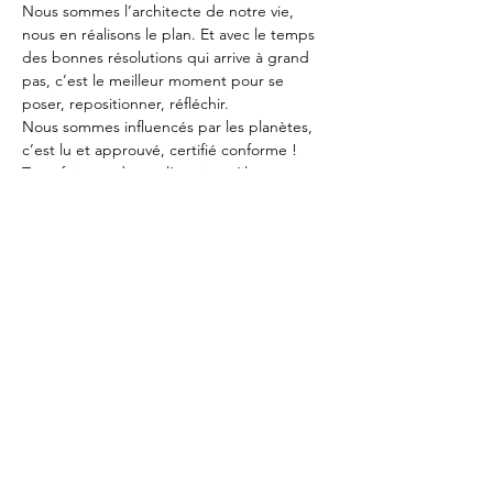
Nous sommes l’architecte de notre vie, 
nous en réalisons le plan. Et avec le temps 
des bonnes résolutions qui arrive à grand 
pas, c’est le meilleur moment pour se 
poser, repositionner, réfléchir.
Nous sommes influencés par les planètes, 
c’est lu et approuvé, certifié conforme ! 
Toutefois, gardons à l’esprit qu’il est 
toujours temps de rectifier le tir, de 
réajuster notre façon de faire, et surtout 
que « Les astres inclinent mais ne 
déterminent pas » Ptolémée.
Envie d’en savoir plus sur les influences 
parentales, l’orientation, ou tout autre 
Précédent
Suivant
sujet, n’hésitez plus ! 
Contact