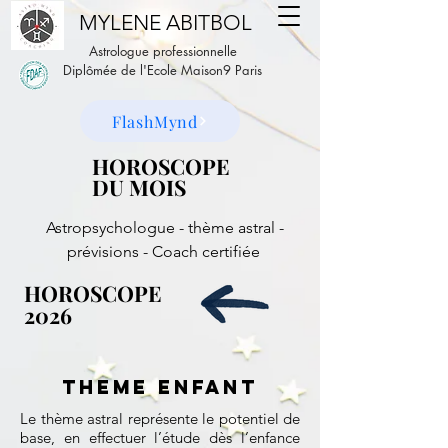
MYLENE ABITBOL
Astrologue professionnelle
Diplômée de l'Ecole Maison9 Paris
FlashMynd
HOROSCOPE
HOROSCOPE
DU MOIS
DU MOIS
Astropsychologue - thème astral -
prévisions - Coach certifiée
HOROSCOPE
HOROSCOPE
2026
2026
theme enfant
Le thème astral représente le potentiel de
base, en effectuer l’étude dès l’enfance